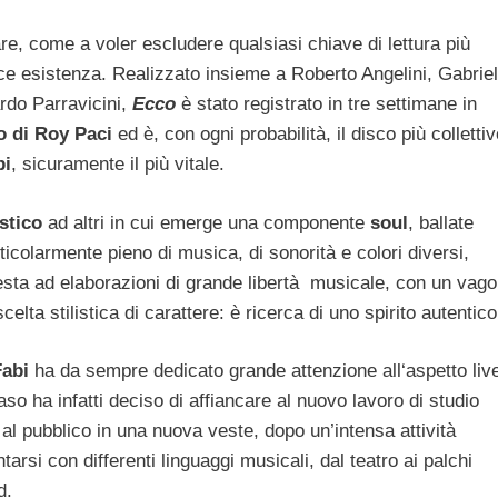
re, come a voler escludere qualsiasi chiave di lettura più
ice esistenza. Realizzato insieme a Roberto Angelini, Gabrie
rdo Parravicini,
Ecco
è stato registrato in tre settimane in
 di Roy Paci
ed è, con ogni probabilità, il disco più colletti
bi
, sicuramente il più vitale.
stico
ad altri in cui emerge una componente
soul
, ballate
ticolarmente pieno di musica, di sonorità e colori diversi,
resta ad elaborazioni di grande libertà musicale, con un vago
elta stilistica di carattere: è ricerca di uno spirito autentico
Fabi
ha da sempre dedicato grande attenzione all‘aspetto liv
aso ha infatti deciso di affiancare al nuovo lavoro di studio
 al pubblico in una nuova veste, dopo un’intensa attività
tarsi con differenti linguaggi musicali, dal teatro ai palchi
d.