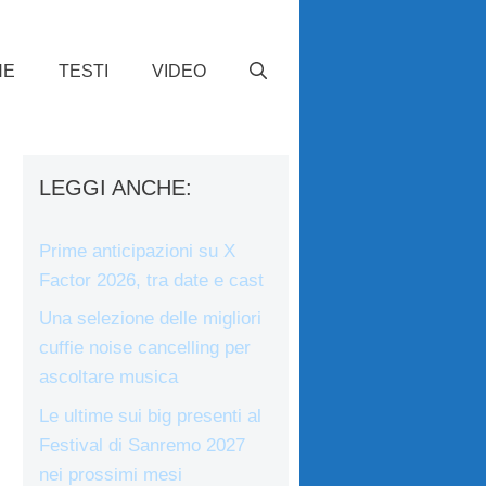
HE
TESTI
VIDEO
LEGGI ANCHE:
Prime anticipazioni su X
Factor 2026, tra date e cast
Una selezione delle migliori
cuffie noise cancelling per
ascoltare musica
Le ultime sui big presenti al
Festival di Sanremo 2027
nei prossimi mesi