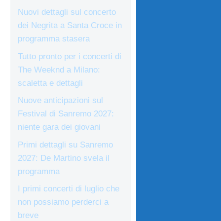
Nuovi dettagli sul concerto
dei Negrita a Santa Croce in
programma stasera
Tutto pronto per i concerti di
The Weeknd a Milano:
scaletta e dettagli
Nuove anticipazioni sul
Festival di Sanremo 2027:
niente gara dei giovani
Primi dettagli su Sanremo
2027: De Martino svela il
programma
I primi concerti di luglio che
non possiamo perderci a
breve