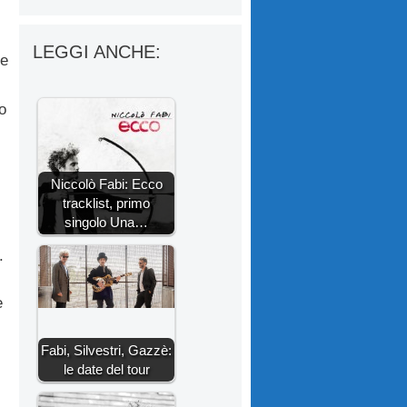
LEGGI ANCHE:
le
vo
Niccolò Fabi: Ecco
tracklist, primo
singolo Una…
.
e
Fabi, Silvestri, Gazzè:
le date del tour