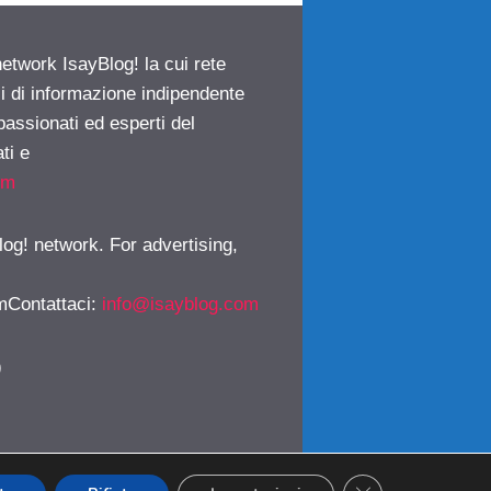
network IsayBlog! la cui rete
ci di informazione indipendente
passionati ed esperti del
ti e
om
log! network. For advertising,
mContattaci
:
info@isayblog.com
)
CLOSE GDPR CO