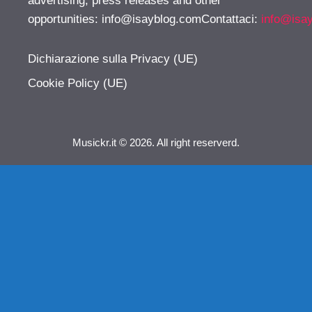
advertising, press releases and other
opportunities:
info@isayblog.comContattaci
:
info@isa
Dichiarazione sulla Privacy (UE)
Cookie Policy (UE)
Musickr.it © 2026. All right reserverd.