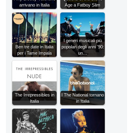
arrivano in Italia
Age a Fatboy Slim
I generi musicali più
Ben tre date in Italia
popolari degli anni '90:
per i Tame Impala
un…
The Irrepressibles in
I The National tornano
Italia
in Italia