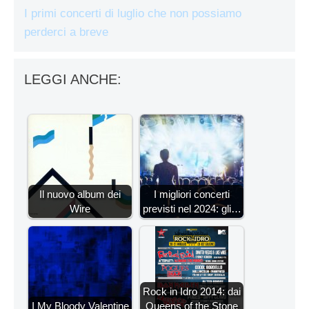
I primi concerti di luglio che non possiamo
perderci a breve
LEGGI ANCHE:
Il nuovo album dei
I migliori concerti
Wire
previsti nel 2024: gli…
Rock in Idro 2014: dai
I My Bloody Valentine
Queens of the Stone