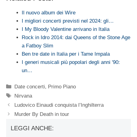
Il nuovo album dei Wire
I migliori concerti previsti nel 2024: gli…
I My Bloody Valentine arrivano in Italia
Rock in Idro 2014: dai Queens of the Stone Age
a Fatboy Slim
Ben tre date in Italia per i Tame Impala
I generi musicali più popolari degli anni '90:
un…
Categorie
Date concerti
,
Primo Piano
Tag
Nirvana
Ludovico Einaudi conquista l’Inghilterra
Murder By Death in tour
LEGGI ANCHE: