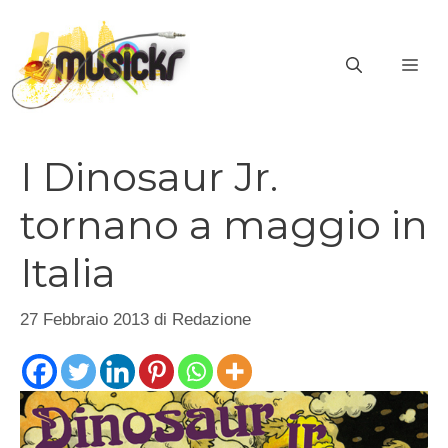
Vai
al
ME
contenuto
I Dinosaur Jr.
tornano a maggio in
Italia
27 Febbraio 2013
di
Redazione