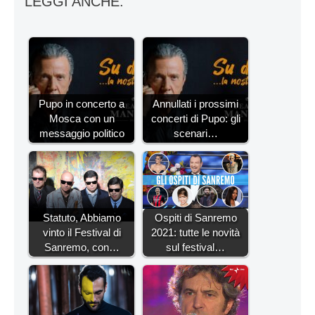
LEGGI ANCHE:
Pupo in concerto a
Annullati i prossimi
Mosca con un
concerti di Pupo: gli
messaggio politico
scenari…
Statuto, Abbiamo
Ospiti di Sanremo
vinto il Festival di
2021: tutte le novità
Sanremo, con…
sul festival…