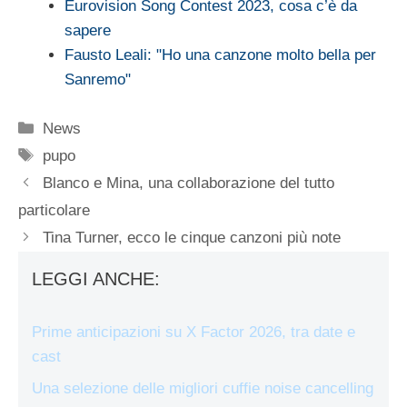
Eurovision Song Contest 2023, cosa c’è da
sapere
Fausto Leali: "Ho una canzone molto bella per
Sanremo"
Categorie
News
Tag
pupo
Blanco e Mina, una collaborazione del tutto
particolare
Tina Turner, ecco le cinque canzoni più note
LEGGI ANCHE:
Prime anticipazioni su X Factor 2026, tra date e
cast
Una selezione delle migliori cuffie noise cancelling