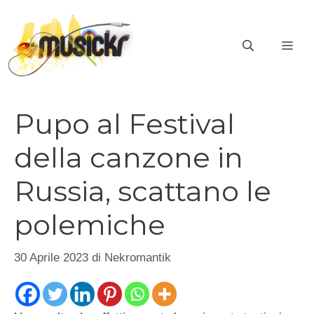
Vai
al
ME
contenuto
Pupo al Festival
della canzone in
Russia, scattano le
polemiche
30 Aprile 2023
di
Nekromantik