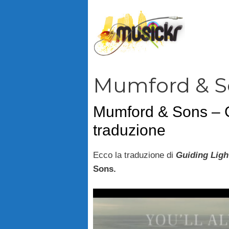
Vai
al
contenuto
Mumford & S
Mumford & Sons – G
traduzione
Ecco la traduzione di
Guiding Ligh
Sons.