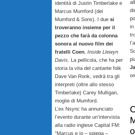
a
identità di Justin Timberlake e
di
Marcus Mumford (dei
po
Mumford & Sons). I due
si
in
troveranno insieme per il
t
pezzo che farà da colonna
l’
sonora al nuovo film dei
Sc
fratelli Coen
,
Inside Llewyn
pi
Davis
. La pellicola, che ha per
J
storia la vita del cantante folk
o
Dave Van Ronk, vedrà tra gli
interpreti (oltre allo stesso
Timberlake) Carey Mulligan,
moglie di Mumford.
C
L’ex Nsync ha annunciato
l’evento durante un’intervista
M
alla radio inglese Capital FM:
o
“Marcus e io – spiega –