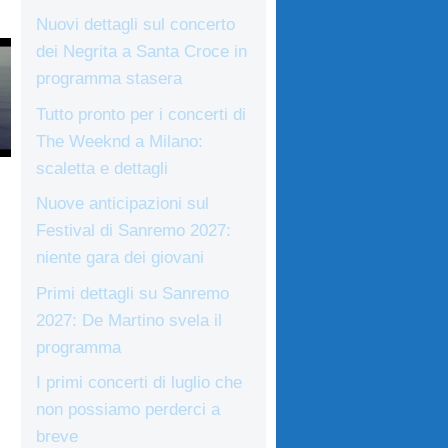
Nuovi dettagli sul concerto
dei Negrita a Santa Croce in
programma stasera
Tutto pronto per i concerti di
The Weeknd a Milano:
scaletta e dettagli
Nuove anticipazioni sul
Festival di Sanremo 2027:
niente gara dei giovani
Primi dettagli su Sanremo
2027: De Martino svela il
programma
I primi concerti di luglio che
non possiamo perderci a
breve