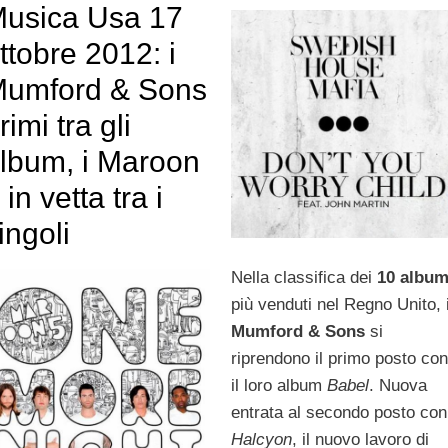
usica Usa 17
ttobre 2012: i
umford & Sons
rimi tra gli
lbum, i Maroon
 in vetta tra i
ingoli
Nella classifica dei
10 albu
più venduti nel Regno Unito, 
Mumford & Sons
si
riprendono il primo posto co
il loro album
Babel
. Nuova
entrata al secondo posto con
Halcyon
, il nuovo lavoro di