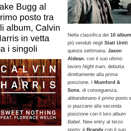
ake Bugg al
rimo posto tra
li album, Calvin
Nella classifica dei
10 albu
arris in vetta
più venduti negli
Stati Uniti
ra i singoli
questa settimana,
Jason
Aldean
, con il suo ultimo
lavoro
Night train
, debutta
direttamente alla prima
posizione. I
Mumford &
Sons
, di conseguenza,
abbandonano il primo posto 
si piazzano alla seconda
posizione con il loro album
Babel
. New entry al terzo
posto: è
Brandy
con il suo