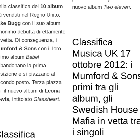
lla classifica dei
10 album
nuovo album
Two eleven
.
ù venduti nel Regno Unito,
ake Bugg
con il suo album
onimo debutta direttamente
Classifica
 vetta. Di conseguenza, i
umford & Sons
con il loro
Musica UK 17
timo album
Babel
ottobre 2012: i
bandonano la prima
Mumford & Son
sizione e si piazzano al
condo posto. Terza piazza
primi tra gli
r il nuovo album di
Leona
album, gli
ewis
, intitolato
Glassheart
.
Swedish House
Mafia in vetta tr
i singoli
lassifica