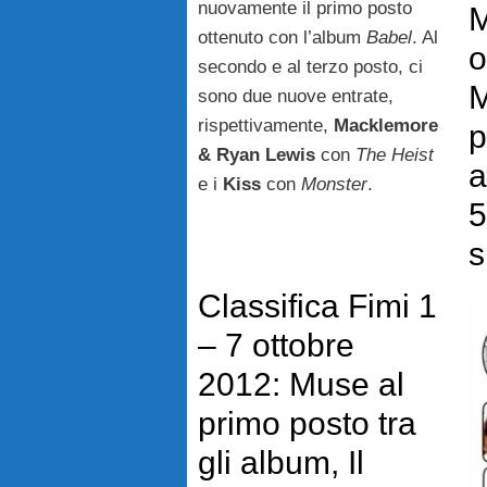
nuovamente il primo posto
M
ottenuto con l’album
Babel
. Al
o
secondo e al terzo posto, ci
M
sono due nuove entrate,
rispettivamente,
Macklemore
p
& Ryan Lewis
con
The Heist
a
e i
Kiss
con
Monster
.
5
s
Classifica Fimi 1
– 7 ottobre
2012: Muse al
primo posto tra
gli album, Il