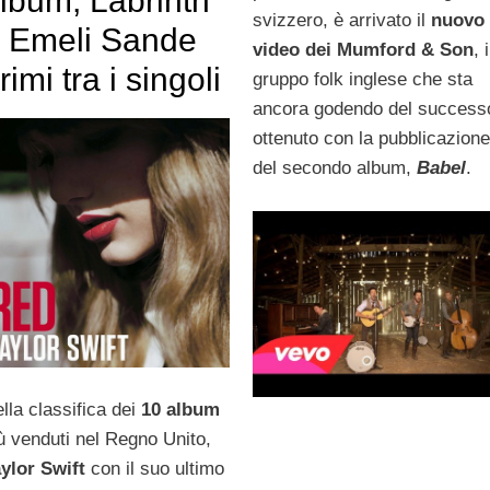
lbum, Labrinth
svizzero, è arrivato il
nuovo
 Emeli Sande
video dei Mumford & Son
, i
rimi tra i singoli
gruppo folk inglese che sta
ancora godendo del success
ottenuto con la pubblicazion
del secondo album,
Babel
.
lla classifica dei
10 album
ù venduti nel Regno Unito,
ylor Swift
con il suo ultimo