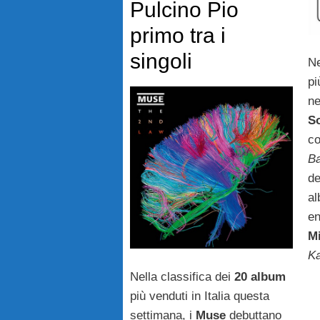
Pulcino Pio
primo tra i
singoli
Ne
pi
ne
S
co
Ba
de
a
en
M
Ka
Nella classifica dei
20 album
più venduti in Italia questa
settimana, i
Muse
debuttano