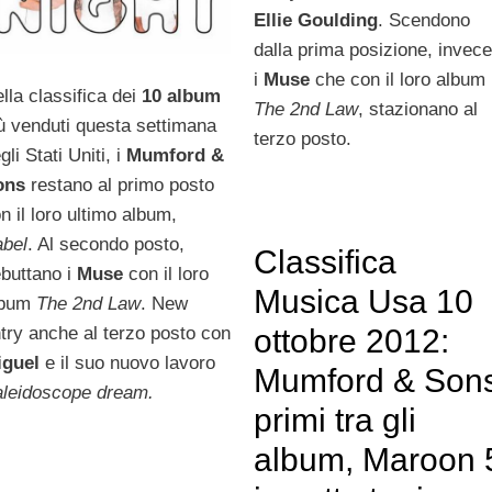
Ellie Goulding
. Scendono
dalla prima posizione, invece
i
Muse
che con il loro album
lla classifica dei
10 album
The 2nd Law
, stazionano al
ù venduti questa settimana
terzo posto.
gli Stati Uniti, i
Mumford &
ons
restano al primo posto
n il loro ultimo album,
bel
. Al secondo posto,
Classifica
buttano i
Muse
con il loro
Musica Usa 10
lbum
The 2nd Law
. New
ottobre 2012:
try anche al terzo posto con
iguel
e il suo nuovo lavoro
Mumford & Son
leidoscope dream.
primi tra gli
album, Maroon 