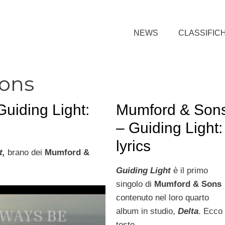
NEWS
CLASSIFIC
ons
uiding Light:
Mumford & Son
– Guiding Light:
lyrics
t,
brano dei
Mumford &
Guiding Light
è il primo
singolo di
Mumford & Sons
contenuto nel loro quarto
album in studio,
Delta
. Ecco 
testo.