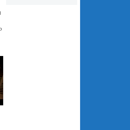
l
o
e