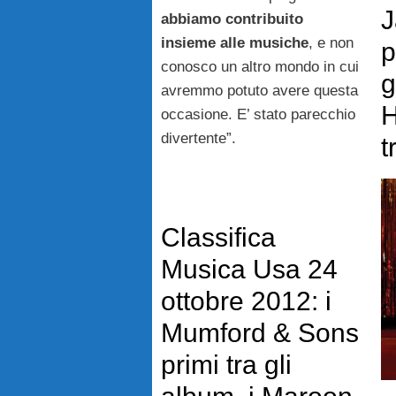
J
abbiamo contribuito
insieme alle musiche
, e non
p
conosco un altro mondo in cui
g
avremmo potuto avere questa
H
occasione. E’ stato parecchio
divertente”.
t
Classifica
Musica Usa 24
ottobre 2012: i
Mumford & Sons
primi tra gli