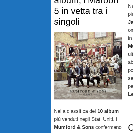
album, i Maroon
Ne
5 in vetta tra i
pi
singoli
J
om
in
M
ul
ab
po
se
pe
L
Nella classifica dei
10 album
più venduti negli Stati Uniti, i
C
Mumford & Sons
confermano