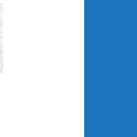
m
i
n