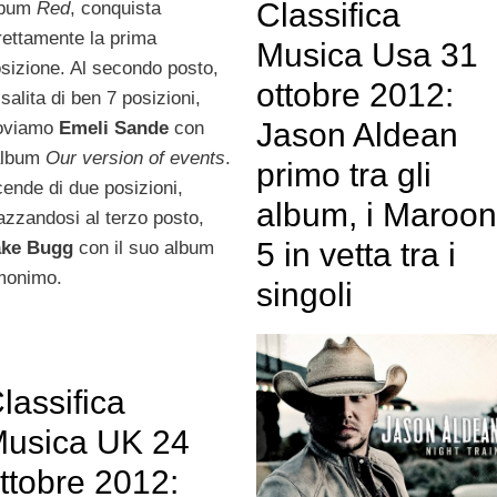
Classifica
lbum
Red
, conquista
rettamente la prima
Musica Usa 31
sizione. Al secondo posto,
ottobre 2012:
 salita di ben 7 posizioni,
Jason Aldean
roviamo
Emeli Sande
con
album
Our version of events
.
primo tra gli
ende di due posizioni,
album, i Maroo
azzandosi al terzo posto,
5 in vetta tra i
ake Bugg
con il suo album
monimo.
singoli
lassifica
usica UK 24
ttobre 2012: