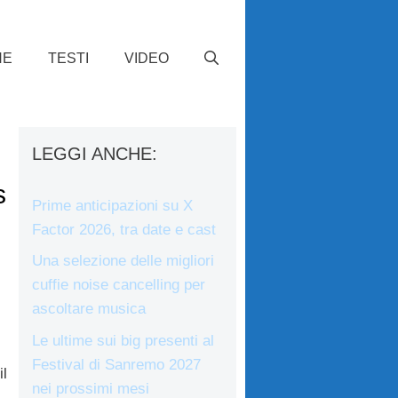
HE
TESTI
VIDEO
LEGGI ANCHE:
s
Prime anticipazioni su X
Factor 2026, tra date e cast
Una selezione delle migliori
cuffie noise cancelling per
ascoltare musica
Le ultime sui big presenti al
Festival di Sanremo 2027
il
nei prossimi mesi