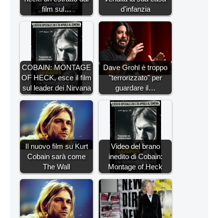
film sul…
d'infanzia
COBAIN: MONTAGE
Dave Grohl è troppo
OF HECK, esce il film
"terrorizzato" per
sul leader dei Nirvana
guardare il…
Il nuovo film su Kurt
Video del brano
Cobain sarà come
inedito di Cobain:
The Wall
Montage of Heck