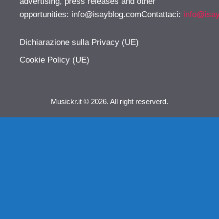
advertising, press releases and other
opportunities:
info@isayblog.comContattaci
:
info@isa
Dichiarazione sulla Privacy (UE)
Cookie Policy (UE)
Musickr.it © 2026. All right reserverd.