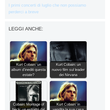
I primi concerti di luglio che non possiamo
perderci a breve
LEGGI ANCHE:
Kurt Cobain: un
Kurt Cobain: un
album d'inediti questa
nuovo film sul leader
estate?
dei Nirvana
Cobain: Montage of
Kurt Cobain: in
heck: un estratto dal
vendita la sua casa