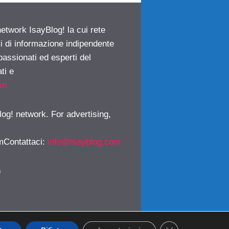
network IsayBlog! la cui rete
ci di informazione indipendente
passionati ed esperti del
ti e
om
log! network. For advertising,
mContattaci
:
info@isayblog.com
)
CLOSE GDPR CO