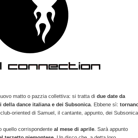
ovo matto o pazzia collettiva: si tratta di
due date da
i della dance italiana e dei Subsonica
.
Ebbene sì:
tornan
ct club-oriented di Samuel, il cantante, appunto, dei Subsonica
ro quello corrispondente
al mese di aprile
. Sarà appunto
el terzetto piemontese
. Un disco che, a detta loro,