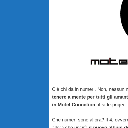
C’è chi dà in numeri. Non, nessun nu
tenere a mente per tutti gli amant
in Motel Connetion
, il side-proje
Che numeri sono allora? Il 4, ovve
allora che uscirà
il nuovo album d