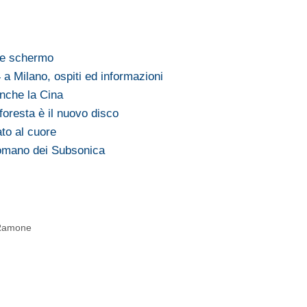
de schermo
 Milano, ospiti ed informazioni
anche la Cina
oresta è il nuovo disco
to al cuore
omano dei Subsonica
y Ramone