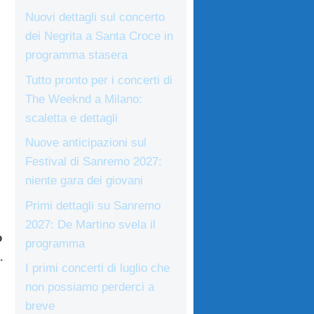
Nuovi dettagli sul concerto
dei Negrita a Santa Croce in
programma stasera
Tutto pronto per i concerti di
The Weeknd a Milano:
scaletta e dettagli
Nuove anticipazioni sul
Festival di Sanremo 2027:
niente gara dei giovani
Primi dettagli su Sanremo
2027: De Martino svela il
o
programma
.
I primi concerti di luglio che
non possiamo perderci a
breve