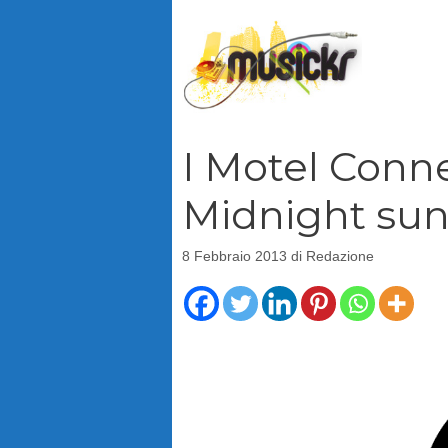
Vai
al
contenuto
I Motel Conn
Midnight sun
8 Febbraio 2013
di
Redazione