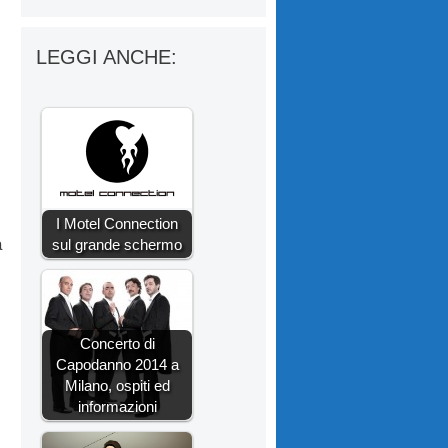
LEGGI ANCHE:
I Motel Connection
à
sul grande schermo
Concerto di
Capodanno 2014 a
Milano, ospiti ed
informazioni