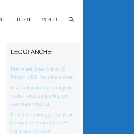
HE
TESTI
VIDEO
LEGGI ANCHE:
Prime anticipazioni su X
Factor 2026, tra date e cast
Una selezione delle migliori
cuffie noise cancelling per
ascoltare musica
Le ultime sui big presenti al
Festival di Sanremo 2027
nei prossimi mesi