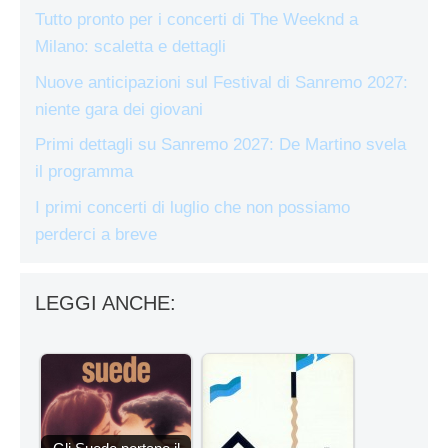
Tutto pronto per i concerti di The Weeknd a
Milano: scaletta e dettagli
Nuove anticipazioni sul Festival di Sanremo 2027:
niente gara dei giovani
Primi dettagli su Sanremo 2027: De Martino svela
il programma
I primi concerti di luglio che non possiamo
perderci a breve
LEGGI ANCHE: