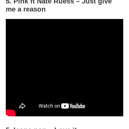
5. Pink ft Nate Ruess – Just give
me a reason