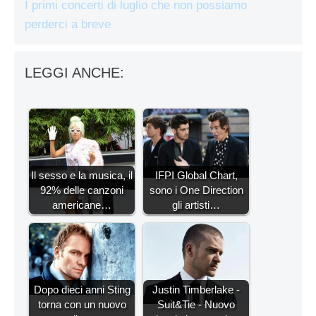
I primi concerti di luglio che non possiamo
perderci a breve
LEGGI ANCHE:
Il sesso e la musica, il
IFPI Global Chart,
92% delle canzoni
sono i One Direction
americane…
gli artisti…
Dopo dieci anni Sting
Justin Timberlake -
torna con un nuovo
Suit&Tie - Nuovo