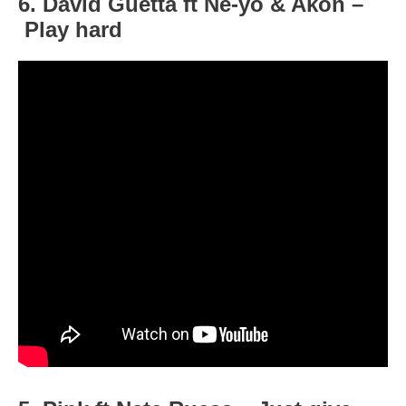
6. David Guetta ft Ne-yo & Akon –
Play hard