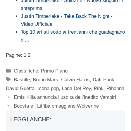
Justin Timberlake - Suit&Tie - Nuovo singolo in
anteprima
Justin Timberlake - Take Back The Night -
Video Ufficiale
Top 10 artisti sotto ai trent'anni che guadagnano
di…
Pagine:
1
2
Categorie
Classifiche
,
Primo Piano
Tag
Bastille
,
Bruno Mars
,
Calvin Harris
,
Daft Punk
,
David Guetta
,
Icona pop
,
Lana Del Rey
,
Pink
,
Rihanna
Emis Killa annuncia l’uscita dell’inedito Vampiri
Boosta e i Litfiba omaggiano Wolverine
LEGGI ANCHE: