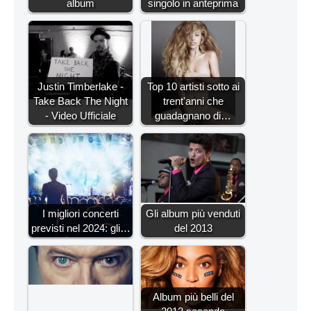
album
singolo in anteprima
Justin Timberlake -
Top 10 artisti sotto ai
Take Back The Night
trent'anni che
- Video Ufficiale
guadagnano di…
I migliori concerti
Gli album più venduti
previsti nel 2024: gli…
del 2013
Album più belli del