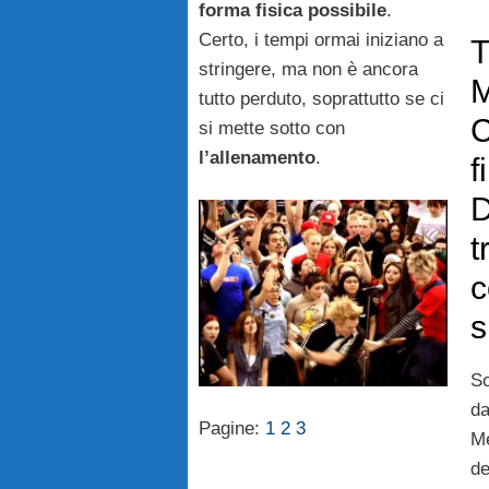
forma fisica possibile
.
Certo, i tempi ormai iniziano a
T
stringere, ma non è ancora
M
tutto perduto, soprattutto se ci
C
si mette sotto con
l’allenamento
.
f
D
t
c
s
So
da
Pagine:
1
2
3
Me
de