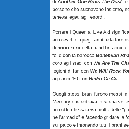
di
Another One Bites The
Dust
: i
persone che suonavano insieme, non c
teneva legati agli esordi.
Portare i Queen al Live Aid significa
autorevoli di quegli anni, e la loro 
di
anno zero
della band britannica 
folle con la barocca
Bohemian Rh
coro agli stadi con
We Are The Ch
legioni di fan con
We Will Rock Yo
agli anni ’80 con
Radio Ga Ga
.
Quegli stessi brani furono messi in
Mercury che entrava in scena solle
un outfit che sapeva molto delle “p
nell’armadio” e facendo gridare la 
sul palco e intonando tutti i brani s