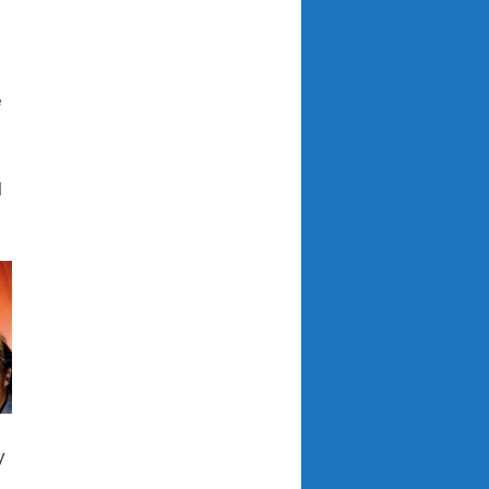
i
e
l
y