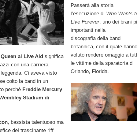
Passerà alla storia
l’esecuzione di
Who Wants t
Live Forever
, uno dei brani p
importanti nella
discografia della band
britannica, con il quale hann
voluto rendere omaggio a tut
i
Queen al Live Aid
significa
le vittime della sparatoria di
azzi con una carriera
Orlando, Florida.
a leggenda. Ci aveva visto
e colto la band in un
nto perché
Freddie Mercury
Wembley Stadium di
con
, bassista talentuoso ma
ice del trascinante riff