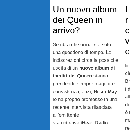
Un nuovo album
L
dei Queen in
r
arrivo?
c
v
Sembra che ormai sia solo
d
una questione di tempo. Le
indiscrezioni circa la possibile
È 
uscita di un
nuovo album di
ci
inediti dei Queen
stanno
Br
prendendo sempre maggiore
i 
consistenza, anzi,
Brian May
al
lo ha proprio promesso in una
d
recente intervista rilasciata
è 
all’emittente
ma
statunitense iHeart Radio.
re