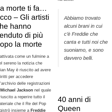
a morte ti fa…
icco – Gli artisti
Abbiamo trovato
he hanno
alcuni brani in cui
enduto di più
c’è Freddie che
canta e tutti noi che
opo la morte
suoniamo, e sono
attivata come un fulmine a
davvero belli.
el sereno la notizia che
ian May è riuscito ad avere
diritti per accedere
l’archivio delle registrazioni
i
Michael Jackson
nel quale
riuscito a reperire tutto il
40 anni di
teriale che il Re del Pop
Queen
gistrò insieme a
Freddie