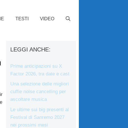
HE
TESTI
VIDEO
LEGGI ANCHE:
m
Prime anticipazioni su X
Factor 2026, tra date e cast
Una selezione delle migliori
cuffie noise cancelling per
ir
ascoltare musica
e
Le ultime sui big presenti al
Festival di Sanremo 2027
nei prossimi mesi