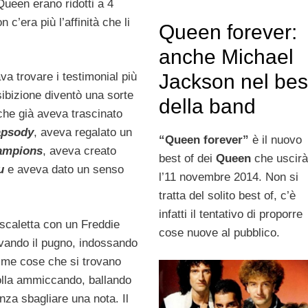
 Queen erano ridotti a 4
’era più l’affinità che li
Queen forever:
anche Michael
va trovare i testimonial più
Jackson nel bes
esibizione diventò una sorte
della band
che già aveva trascinato
apsody
, aveva regalato un
“Queen forever”
è il nuovo
ampions
, aveva creato
best of dei
Queen
che uscir
u
e aveva dato un senso
l’11 novembre 2014. Non si
tratta del solito best of, c’è
infatti il tentativo di proporre
 scaletta con un Freddie
cose nuove al pubblico.
vando il pugno, indossando
rime cose che si trovano
folla ammiccando, ballando
enza sbagliare una nota. Il