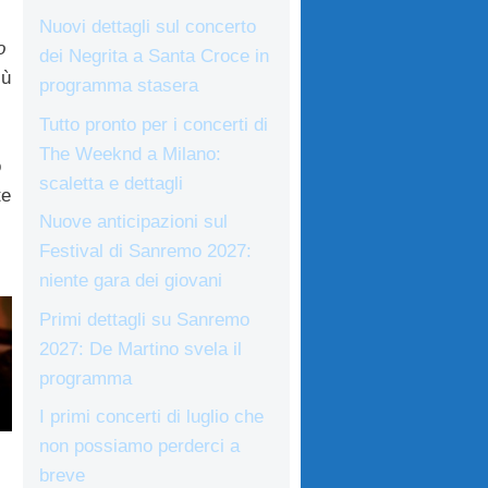
Nuovi dettagli sul concerto
o
dei Negrita a Santa Croce in
iù
programma stasera
Tutto pronto per i concerti di
The Weeknd a Milano:
o
scaletta e dettagli
te
Nuove anticipazioni sul
Festival di Sanremo 2027:
niente gara dei giovani
Primi dettagli su Sanremo
2027: De Martino svela il
programma
I primi concerti di luglio che
non possiamo perderci a
breve