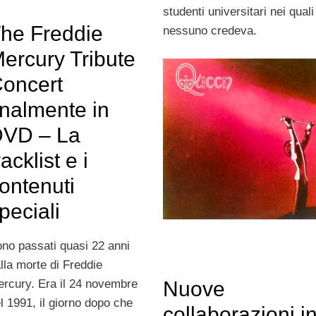
studenti universitari nei quali
he Freddie
nessuno credeva.
ercury Tribute
oncert
inalmente in
VD – La
racklist e i
ontenuti
peciali
no passati quasi 22 anni
lla morte di Freddie
Nuove
rcury. Era il 24 novembre
l 1991, il giorno dopo che
collaborazioni i