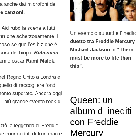
ta anche dai microfoni del
le canzoni
.
Aid rubò la scena a tutti
Un esempio su tutti è l’inedit
hn
che scherzosamente li
duetto tra Freddie Mercury
caso se quell’esibizione è
Michael Jackson
in
“There
sura del biopic
Bohemian
must be more to life than
premio oscar
Rami Malek
.
this”
.
 nel Regno Unito a Londra e
quello di raccogliere fondi
amente superato. Ancora oggi
Queen: un
il più grande evento rock di
album di inediti
con Freddie
iziò la leggenda di Freddie
Mercury
e enormi doti di frontman e