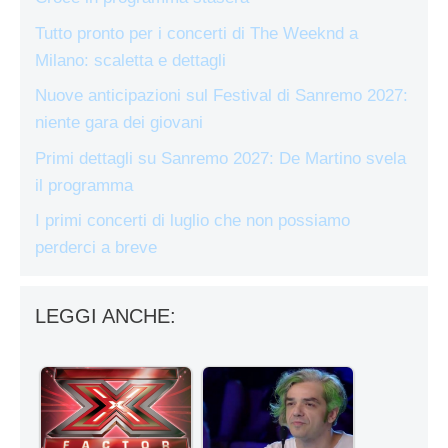
Tutto pronto per i concerti di The Weeknd a
Milano: scaletta e dettagli
Nuove anticipazioni sul Festival di Sanremo 2027:
niente gara dei giovani
Primi dettagli su Sanremo 2027: De Martino svela
il programma
I primi concerti di luglio che non possiamo
perderci a breve
LEGGI ANCHE: